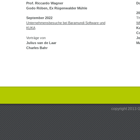
Prof. Riccardo Wagner
D
Godo Röben, Ex Rügenwalder Mühle
20
September 2022
T
Unternehmensbesuche bei Baramundi Software und
Wh
KUKA
Ka
Co
Vorträge von
Jo
Julius van de Laar
Ma
Charles Bahr
copyright 2013 G