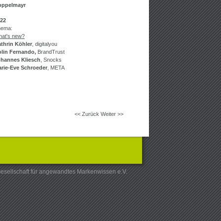
oppelmayr
22
hema:
at's new?
thrin Köhler
, digitalyou
lin Fernando,
BrandTrust
hannes Kliesch
, Snocks
rie-Eve Schroeder
, META
<< Zurück
Weiter >>
esellschaft für angewandtes Markenwissen e.V.