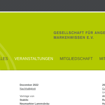
LLES
VERANSTALTUNGEN
MITGLIEDSCHAFT
MI
Dezember 2022
20
Nachhaltigkeit
GA
Un
Vorträge von
A
Stabilo
Ra
Neumarkter Lammsbräu
H