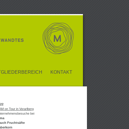
TGLIEDERBEREICH
KONTAKT
22
M on Tour in Vorarlberg
ternehmensbesuche bei
lma
uch Fruchtsäfte
aberkorn